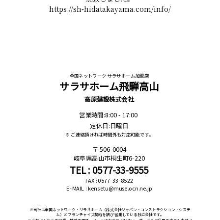
xample/
https://sh-hidatakayama.com/info/
https:
全国ネットワーク サラサホーム加盟店
サラサホーム飛騨高山
高原建設株式会社
営業時間:8:00 - 17:00
定休日:日曜日
※ ご連絡頂ければ時間外も対応可能です。
506-0004
岐阜県高山市桐生町6-220
TEL : 0577-33-9555
FAX : 0577-33-8522
E-MAIL : kensetu@muse.ocn.ne.jp
※当社は全国ネットワーク・サラサホーム（株式会社ジャパン・コンストラクション・システ
ム）とフランチャイズ契約を結び 営業している独立会社です。