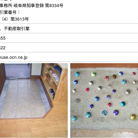
務所 岐阜県知事登録 第8334号

引業番号：

4）第3613号
、不動産取引業
555
522
use.ocn.ne.jp