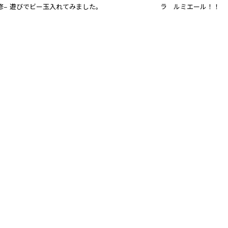
修− 遊びでビー玉入れてみました。
ラ　ルミエール！！