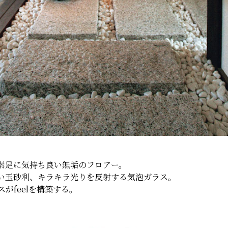
素足に気持ち良い無垢のフロアー。
い玉砂利、キラキラ光りを反射する気泡ガラス。
がfeelを構築する。